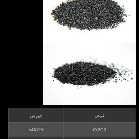
غرض
فِهرِس
≥46.0%
Cr2O3