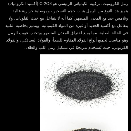
رمل الكروميت، تركيبه الكيميائي الرئيسي هو Cr2O3 (أكسيد الكروميك).
يتميز هذا النوع من الرمل بثبات حجم التسخين، وموصلية حرارية عالية،
وتلامس جيد مع المعدن المنصهر. كما أنه لا يتفاعل مع خبث القلويات، ولا
يتفاعل مع أكسيد الحديد أو غيره من المواد الكيميائية، ويتميز بخاصية التلبيد
في الحالة الصلبة، مما يمنع اختراق المعدن المنصهر ويتجنب عيوب الرمل.
وهو مناسب لجميع أنواع الفولاذ المقاوم للصدأ، والفولاذ السبائكي، والفولاذ
الكربوني، حيث يُستخدم تدريجيًا في تشكيل رمل اللب والطلاء.