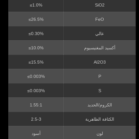
≤1.0%
SiO2
≤26.5%
FeO
عالي
≤0.30%
أكسيد المغنيسيوم
≤10.0%
≤15.5%
Al2O3
≤0.003%
P
≤0.003%
S
الكروم/الحديد
1.55:1
الكثافة الظاهرية
2.5-3
لون
أسود