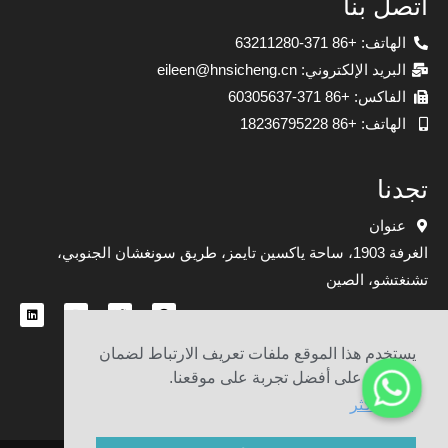
اتصل بنا
الهاتف: +86 371-63211280
البريد الإلكتروني: eileen@hnsicheng.cn
الفاكس: +86 371-60305637
الهاتف: +86 18236795228
تجدنا
عنوان
الغرفة 1903، ساحة ياكسين تايمز، طريق سونغشان الجنوبي،
تشنغتشو، الصين
يستخدم هذا الموقع ملفات تعريف الارتباط لضمان
حصولك على أفضل تجربة على موقعنا.
خريطة الموقع
يتعلم أكثر