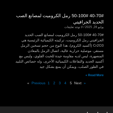
40-70# 50-100# رمل الكروميت لمصانع الصب
الحديد الجرافيتي
يوليو 28, 2025
لا توجد تعليقات
40-70# 50-100# رمل الكروميت لمصانع الصب الحديد
الجرافيتي رمل الكروميت، تركيبته الكيميائية الرئيسية هي
Cr2O3 (أكسيد الكروم)، هذا النوع من حجم تسخين الرمل
مستقر، موصلية حرارية عالية، اتصال الرمل بالمعادن
المنصهرة، ليس لديه مقاومة جيدة للخبث القلوي، وليس مع
أكسيد الحديد والتفاعلات الكيميائية الأخرى، وله خصائص التلبيد
في الطور الصلب، ويمكن أن يمنع بشكل جيد
Read More »
1
2
3
4
5
Next »
« Previous