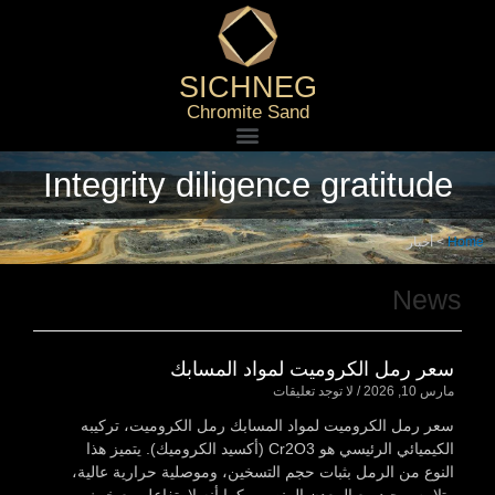
SICHNEG
Chromite Sand
Integrity diligence gratitude
Home
>
أخبار
News
سعر رمل الكروميت لمواد المسابك
مارس 10, 2026
لا توجد تعليقات
سعر رمل الكروميت لمواد المسابك رمل الكروميت، تركيبه
الكيميائي الرئيسي هو Cr2O3 (أكسيد الكروميك). يتميز هذا
النوع من الرمل بثبات حجم التسخين، وموصلية حرارية عالية،